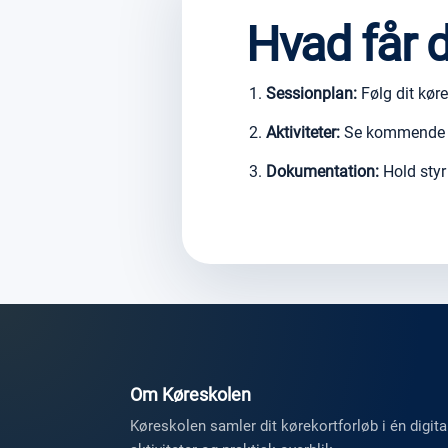
Hvad får 
Sessionplan:
Følg dit kørek
Aktiviteter:
Se kommende aft
Dokumentation:
Hold styr
Om Køreskolen
Køreskolen samler dit kørekortforløb i én digit