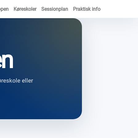
ppen
Køreskoler
Sessionplan
Praktisk info
en
øreskole eller