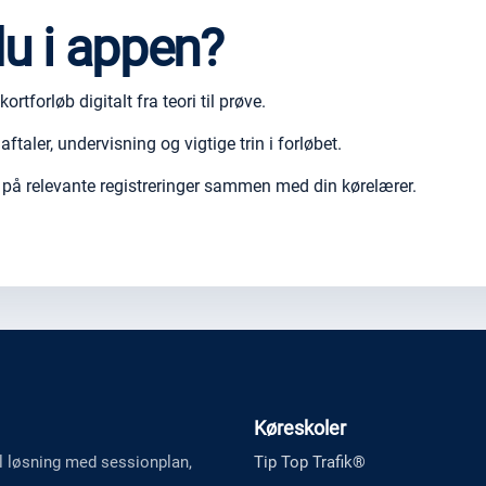
du i appen?
ortforløb digitalt fra teori til prøve.
aler, undervisning og vigtige trin i forløbet.
 på relevante registreringer sammen med din kørelærer.
Køreskoler
al løsning med sessionplan,
Tip Top Trafik®